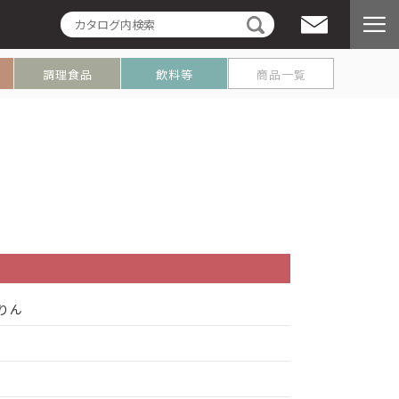
プ
調理食品
飲料等
商品一覧
りん