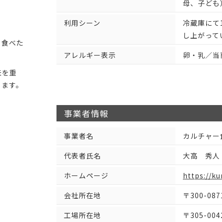
母、子ども
利用シーン
冷蔵庫にて
し上がって
、食べた
。
アレルギー表示
卵・乳／当
夫を重
ります。
事業者情報
事業者名
カルチャー
代表者氏名
大高 秀人
ホームページ
https://ku
会社所在地
〒300-08
工場所在地
〒305-00