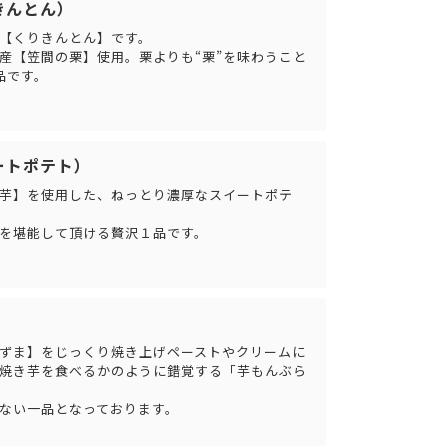
きんとん）
【くりきんとん】です。
産【笠間の栗】使用。栗よりも“栗”を味わうこと
品です。
ートポテト）
芋】を使用した、ねっとり濃厚なスイートポテ
を堪能して頂ける贅沢１品です。
ずま】をじっくり焼き上げペーストやクリームに
焼き芋を食べるかのように錯覚する「芋もんぶら
ない一品となっております。