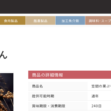
食肉製品
酪農製品
加工魚介類
調味料･スー
ん
商品の詳細情報
商品名
笠間の栗ぷ
提供可能時期
通年
賞味期限・消費期限
240日