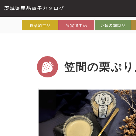
茨城県産品電子カタログ
野菜加工品
果実加工品
豆類の調製品
笠間の栗ぷり