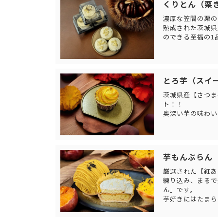
くりとん（栗
濃厚な笠間の栗の
熟成された茨城県
のできる至福の1
とろ芋（スイ
茨城県産【さつま
ト！！
奥深い芋の味わい
芋もんぶらん
厳選された【紅あ
練り込み、まるで
ん」です。
芋好きにはたまら