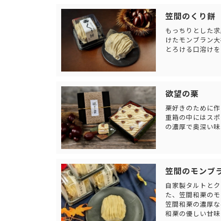
笠間のくり餅
もっちりとした求
けたモンブラン大
とろける口溶けを
欲望の栗
栗好きのために作
重箱の中にはスポ
の濃厚で奥深い味
笠間のモンブ
自家製タルトとク
た、笠間和栗のモ
笠間和栗の濃厚な
和栗の優しい甘味