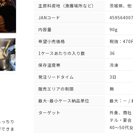
主原料産地（漁獲場所など）
茨城県、他
JANコード
45956400
内容量
90g
希望小売価格
税抜：470
1ケースあたりの入り数
36
保存温度帯
冷凍
発注リードタイム
3日
販売エリアの制限
無
最大･最小ケース納品単位
最大：－ /
ターゲット
外食、商社
テル・宴会
もっちり
40～50
ができま