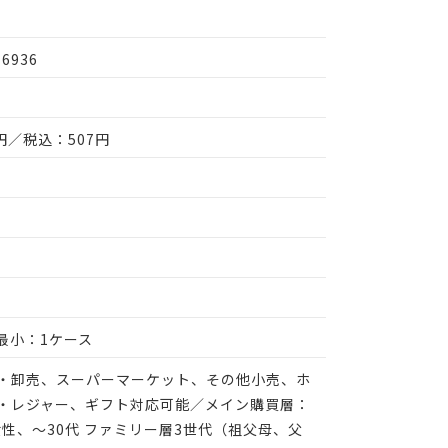
76936
円／税込：507円
 最小：1ケース
・卸売、スーパーマーケット、その他小売、ホ
・レジャー、ギフト対応可能／メイン購買層：
代女性、～30代 ファミリー層3世代（祖父母、父