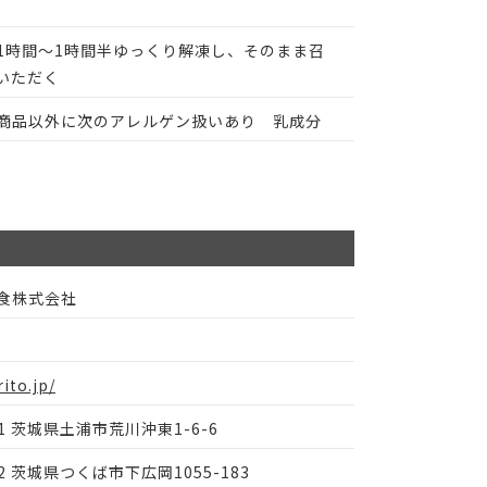
）
1時間～1時間半ゆっくり解凍し、そのまま召
いただく
商品以外に次のアレルゲン扱いあり 乳成分
食株式会社
rito.jp/
71 茨城県土浦市荒川沖東1-6-6
42 茨城県つくば市下広岡1055-183