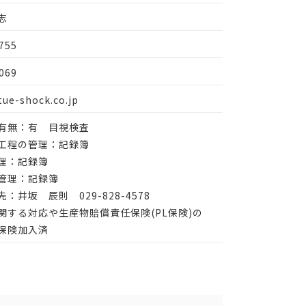
志
755
069
ue-shock.co.jp
有無：有 目視検査
工程の管理：記録簿
理：記録簿
管理：記録簿
：井坂 辰則 029-828-4578
関する対応や生産物賠償責任保険(PL保険)の
保険加入済