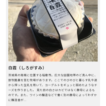
白霞（しろがすみ）
茨城県の南端に位置する稲敷市。広大な田園地帯のど真ん中に、
放牧酪農を営む牧場があります。ここでのびのびと暮らす乳牛達
から搾った生乳を用いて、ヨーグルトをギュッと固めたようなチ
ーズを作りました。 見た目の白さはカビではなく酵母によるも
のです。また、ワインの醸造などで働く別の酵母によってわずか
に醸造香が...