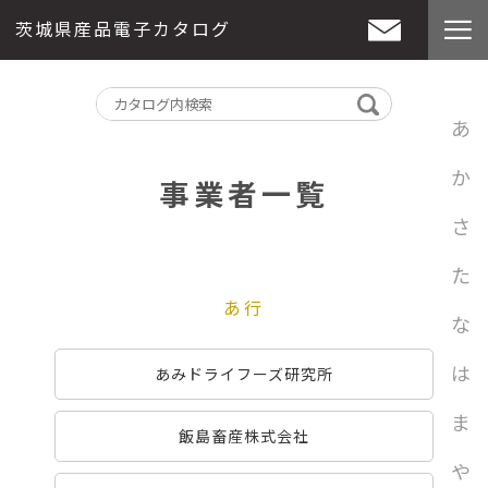
茨城県産品電子カタログ
あ
か
事業者一覧
さ
た
あ行
な
は
あみドライフーズ研究所
ま
飯島畜産株式会社
や