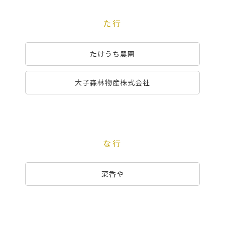
た行
たけうち農園
大子森林物産株式会社
な行
菜香や