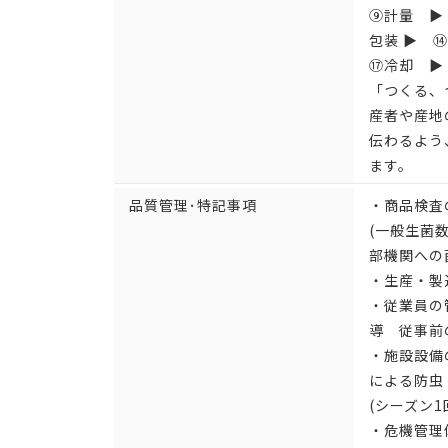
⑨計量 ▶
包装 ▶ 
⑰冷却 ▶
「つくる、
産者や産地
伝わるよう
ます。
品質管理･特記事項
・商品検査
(一般生菌
部機関への菌
・生産・製
・従業員の
導 従事前
・施設設備
による防虫
(シーズン1
・危機管理