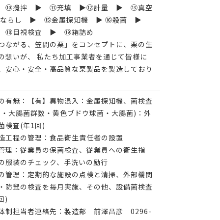
 ⑩攪拌 ▶ ⑪充填 ▶⑫計量 ▶ ⑬真空
⑭ならし ▶ ⑮金属探知機 ▶ ⑯殺菌 ▶
 ⑱目視検査 ▶ ⑲箱詰め
つながる、笠間の栗」をコンセプトに、栗の生
の想いが、 私たち加工事業者を通じて皆様に
、安心・安全・高品質な栗製品を製造しており
の有無：【有】異物混入：金属探知機、菌検査
数・大腸菌群数・黄色ブドウ球菌・大腸菌)：外
検査(年1回)
造工程の管理：食品衛生責任者の設置
管理：従業員の保菌検査、従業員への衛生指
の服装のチェック、手洗いの励行
の管理：定期的な施設の点検と清掃、外部機関
・防鼠の検査を毎月実施、その他、設備菌検査
回)
体制担当者連絡先：製造部 前澤昌彦 0296-