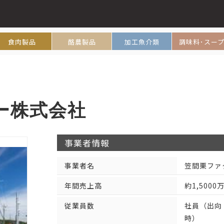
食肉製品
酪農製品
加工魚介類
調味料･スー
ー株式会社
事業者情報
事業者名
笠間栗ファ
年間売上高
約1,5000
従業員数
社員（出向
時）