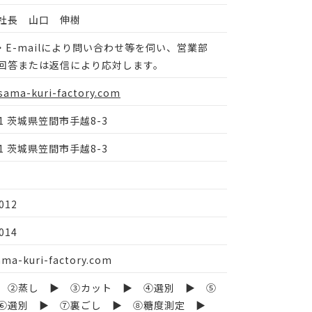
社長 山口 伸樹
・E-mailにより問い合わせ等を伺い、営業部
回答または返信により応対します。
asama-kuri-factory.com
21 茨城県笠間市手越8-3
21 茨城県笠間市手越8-3
012
014
ma-kuri-factory.com
 ②蒸し ▶ ③カット ▶ ④選別 ▶ ⑤
⑥選別 ▶ ⑦裏ごし ▶ ⑧糖度測定 ▶