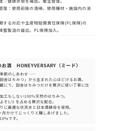
理：健康状態を確認。衛生管理。
管理：使用前後の清掃。使用機材・施設内の消
関する対応や生産物賠償責任保険(PL保険)の
蜂蜜製造の届出。PL保険加入。
お酒 HONEYVERSARY（ミード）
節のしあわせ ――
田舎はちみつ」から生まれた心ほどけるお酒。
蔵にて、田舎はちみつだけを贅沢に使い丁寧に仕
加工もしない100％天然のはちみつ。
よそ1/3 を占める贅沢な配合。
りに最適な伏流水と日本酒酵母を使用。
ヶ月かけてじっくりと醸しあげました。
10%です。