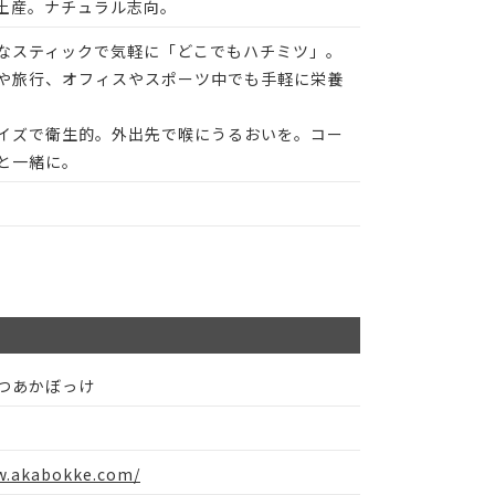
土産。ナチュラル志向。
なスティックで気軽に「どこでもハチミツ」。
や旅行、オフィスやスポーツ中でも手軽に栄養
イズで衛生的。外出先で喉にうるおいを。コー
と一緒に。
つあかぼっけ
w.akabokke.com/