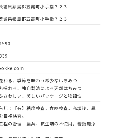
15 茨城県猿島郡五霞町小手指７２３
15 茨城県猿島郡五霞町小手指７２３
1590
339
bokke.com
変わる、季節を味わう希少なはちみつ
も採れる、独自製法による天然はちみつ
ふさわしい、美しいパッケージと物語性
有無：【有】糖度検査。食味検査。充填後、異
を目視検査。
工程の管理：農薬、抗生剤の不使用。糖類無添