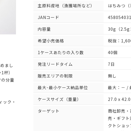
主原料産地（漁獲場所など）
はちみつ（
JANコード
45805403
内容量
30g（2.5
希望小売価格
税抜：1,6
1ケースあたりの入り数
40個
発注リードタイム
7日
詰めまし
ン1杯）
販売エリアの制限
無し
ツの分量
最大･最小ケース納品単位
最大：－ /
ケースサイズ（重量）
27.0 x 42
ィック・
ターゲット
商社卸売・
売・ギフト
クトショッ