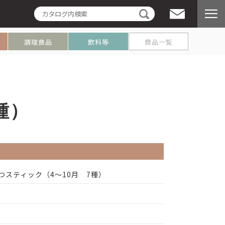
プ
調理食品
飲料等
商品一覧
種）
つスティック（4～10月 7種）