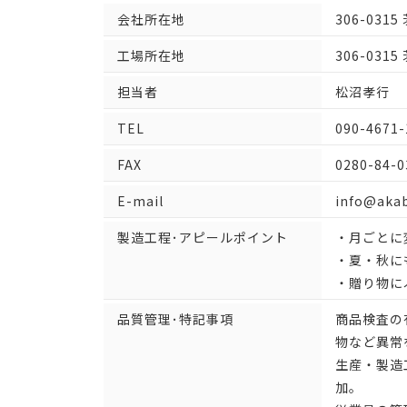
会社所在地
306-03
工場所在地
306-03
担当者
松沼孝行
TEL
090-4671-
FAX
0280-84-0
E-mail
info@aka
製造工程･アピールポイント
・月ごとに
・夏・秋に
・贈り物に
品質管理･特記事項
商品検査の
物など異常
生産・製造
加。