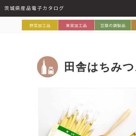
茨城県産品電子カタログ
野菜加工品
果実加工品
豆類の調製品
田舎はちみつ