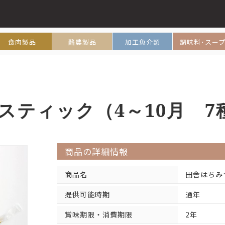
食肉製品
酪農製品
加工魚介類
調味料･スー
スティック（4～10月 7
商品の詳細情報
商品名
田舎はちみ
提供可能時期
通年
賞味期限・消費期限
2年